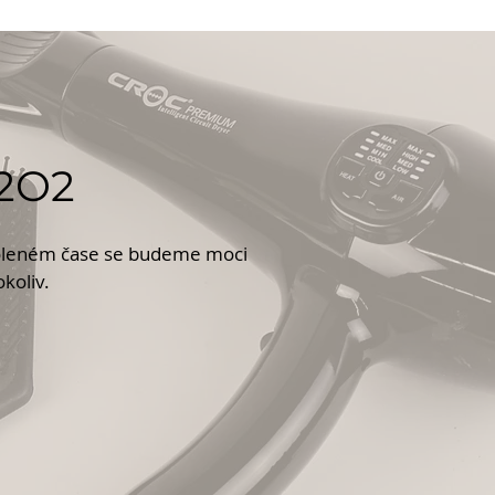
H2O2
zvoleném čase se budeme moci
koliv.