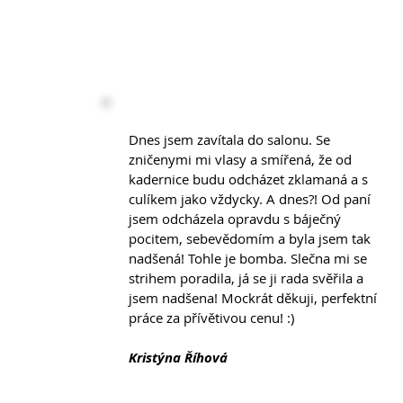
Dnes jsem zavítala do salonu. Se
zničenymi mi vlasy a smířená, že od
kadernice budu odcházet zklamaná a s
culíkem jako vždycky. A dnes?! Od paní
jsem odcházela opravdu s báječný
pocitem, sebevědomím a byla jsem tak
nadšená! Tohle je bomba. Slečna mi se
strihem poradila, já se ji rada svěřila a
jsem nadšena! Mockrát děkuji, perfektní
práce za přívětivou cenu! :)
Kristýna Říhová