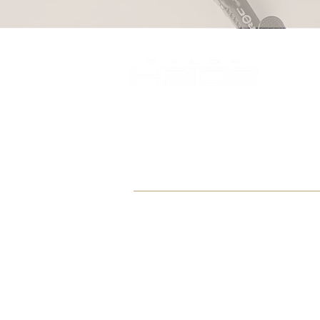
Salon H2O2
Tyršova 508
Liberec 5, 460 01