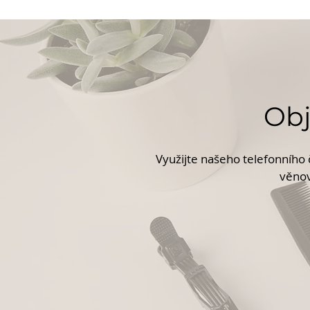
Obj
Využijte našeho telefonního
věnov