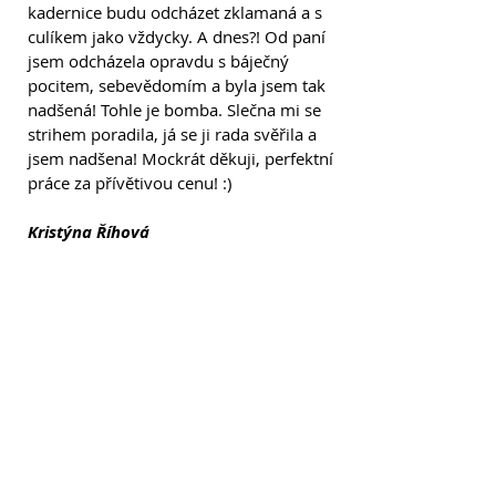
kadernice budu odcházet zklamaná a s
culíkem jako vždycky. A dnes?! Od paní
jsem odcházela opravdu s báječný
pocitem, sebevědomím a byla jsem tak
nadšená! Tohle je bomba. Slečna mi se
strihem poradila, já se ji rada svěřila a
jsem nadšena! Mockrát děkuji, perfektní
práce za přívětivou cenu! :)
Kristýna Říhová