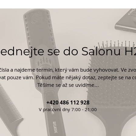
ednejte se do Salonu 
 čísla a najdeme termín, který vám bude vyhovovat. Ve 
at pouze vám. Pokud máte nějaký dotaz, zeptejte se na co
Těšíme se až se uvidíme...
+420 486 112 928
V pracovní dny 7:00 - 21:00