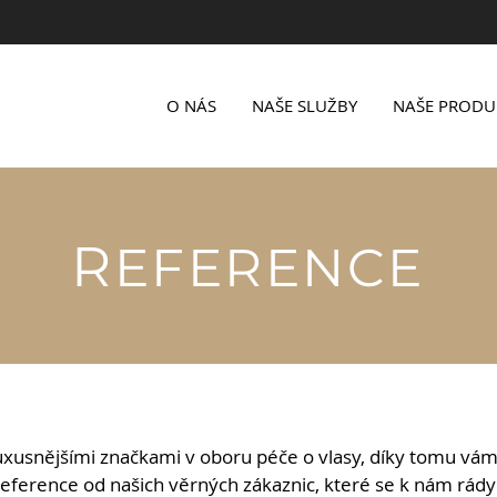
O NÁS
NAŠE SLUŽBY
NAŠE PRODU
R
EFERENCE
xusnějšími značkami v oboru péče o vlasy, díky tomu vám
 reference od našich věrných zákaznic, které se k nám rády 