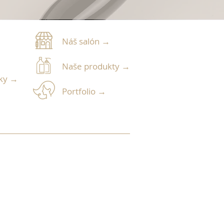
Náš salón
→
Naše produkty
→
žky →
Portfolio
→