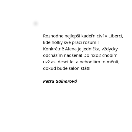
Rozhodne nejlepší kadeřnictví v Liberci,
kde holky své práci rozumí!
Konkrétně Alena je jednička, vždycky
odcházím nadšená! Do h2o2 chodím
uzž asi deset let a nehodlám to měnit,
dokud bude salon stát!!
Petra Galnorová