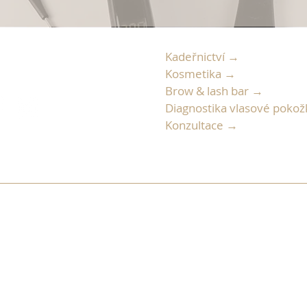
Kadeřnictví →
486 112 928
Kosmetika →
Brow & lash bar →
Diagnostika vlasové poko
Konzultace →