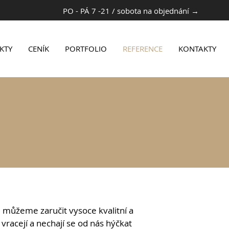
PO - PÁ 7 -21 / sobota
na objednání →
KTY
CENÍK
PORTFOLIO
REFERENCE
KONTAKTY
 můžeme zaručit vysoce kvalitní a
vracejí a nechají se od nás hýčkat